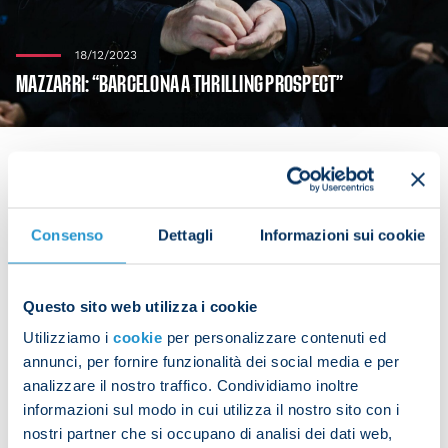
18/12/2023
MAZZARRI: “BARCELONA A THRILLING PROSPECT”
Napoli will face Barcelona in the Champions
Consenso
Dettagli
Informazioni sui cookie
League round of 16.
Walter Mazzarri
gave his
reaction to the draw in Nyon:
Questo sito web utilizza i cookie
"I said after the match against Cagliari that all of
Utilizziamo i
cookie
per personalizzare contenuti ed
the teams that qualified for the round of 16 are
annunci, per fornire funzionalità dei social media e per
tough propositions and therefore any pairing
analizzare il nostro traffico. Condividiamo inoltre
would be difficult - Barcelona are especially
informazioni sul modo in cui utilizza il nostro sito con i
challenging. It’s a thrilling prospect for us."
nostri partner che si occupano di analisi dei dati web,