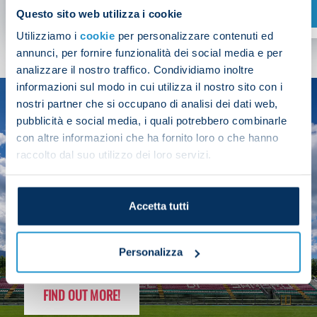
SHOP NOW
Questo sito web utilizza i cookie
Utilizziamo i
cookie
per personalizzare contenuti ed
annunci, per fornire funzionalità dei social media e per
analizzare il nostro traffico. Condividiamo inoltre
informazioni sul modo in cui utilizza il nostro sito con i
nostri partner che si occupano di analisi dei dati web,
SEASON
pubblicità e social media, i quali potrebbero combinarle
2025/26
con altre informazioni che ha fornito loro o che hanno
raccolto dal suo utilizzo dei loro servizi.
Accetta tutti
FOLLOW THE CHAMPS' JOURNEY
Personalizza
FIND OUT MORE!