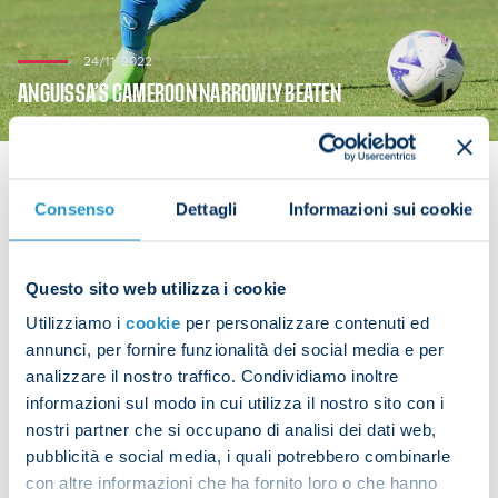
24/11/2022
ANGUISSA’S CAMEROON NARROWLY BEATEN
Consenso
Dettagli
Informazioni sui cookie
Frank Anguissa played the full 90 minutes as
Cameroon fell to a 1-0 defeat in their World Cup
Questo sito web utilizza i cookie
opener in Group G against Switzerland on
Utilizziamo i
cookie
per personalizzare contenuti ed
Thursday. The Indomitable Lions are next in action
annunci, per fornire funzionalità dei social media e per
on Monday against Serbia.
analizzare il nostro traffico. Condividiamo inoltre
informazioni sul modo in cui utilizza il nostro sito con i
nostri partner che si occupano di analisi dei dati web,
pubblicità e social media, i quali potrebbero combinarle
Share the article with your friends and support the
con altre informazioni che ha fornito loro o che hanno