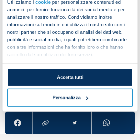
Utilizziamo i
cookie
per personalizzare contenuti ed
Pairetto:
annunci, per fornire funzionalità dei social media e per
analizzare il nostro traffico. Condividiamo inoltre
informazioni sul modo in cui utilizza il nostro sito con i
nostri partner che si occupano di analisi dei dati web,
pubblicità e social media, i quali potrebbero combinarle
con altre informazioni che ha fornito loro o che hanno
raccolto dal suo utilizzo dei loro servizi.
Accetta tutti
Share the article with your friends and support the
Personalizza
team