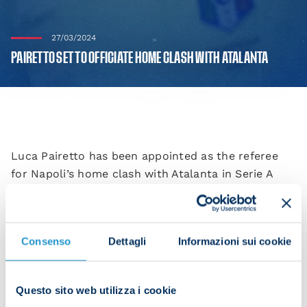
27/03/2024
PAIRETTO SET TO OFFICIATE HOME CLASH WITH ATALANTA
Luca Pairetto has been appointed as the referee
for Napoli’s home clash with Atalanta in Serie A
Week 30 at 12:30 CET on Saturday.
Assistants: Colarossi and Garzelli.
Consenso
Dettagli
Informazioni sui cookie
Fourth official: Gualtieri.
VAR: Valeri and Di Bello.
Questo sito web utilizza i cookie
Previous matches involving Napoli refereed by