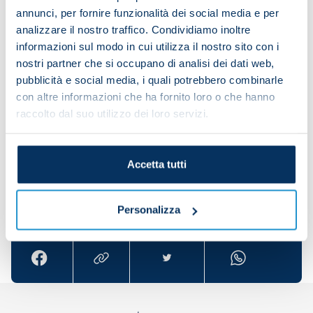
annunci, per fornire funzionalità dei social media e per
shoot exercises.
analizzare il nostro traffico. Condividiamo inoltre
informazioni sul modo in cui utilizza il nostro sito con i
nostri partner che si occupano di analisi dei dati web,
Karim Zedadka, Adam Ounas and Giuseppe
pubblicità e social media, i quali potrebbero combinarle
Ambrosino worked separately in the gym.
con altre informazioni che ha fornito loro o che hanno
raccolto dal suo utilizzo dei loro servizi.
Accetta tutti
Share the article with your friends and support the
Personalizza
team