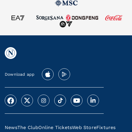
Download app
News
The Club
Online Tickets
Web Store
Fixtures