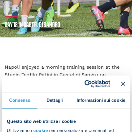
03/08/2022
DAY 12 IN CASTEL DI SANGRO
Napoli enjoyed a morning training session at the
Stadio Teofilo Patini in Castel di Sangro on
Wednesday morning ahead of their friendly against
Girona at 18:30 CEST.
Consenso
Dettagli
Informazioni sui cookie
The players were put through their paces on pitch
Questo sito web utilizza i cookie
C. After an initial warm-up, they worked on
technical and tactical drills, followed by pass-and-
Utilizziamo i
cookie
per personalizzare contenuti ed