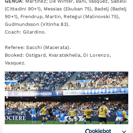
GENOA
: Martinez; De Winter, Bani, Vasquez, Sabelli
(Cittadini 90+1), Messias (Ekuban 75), Badelj (Badelj
90+1), Frendrup, Martin, Retegui (Malinovski 75),
Gudmundsson (Vitinha 83).
Coach: Gilardino.
Referee: Sacchi (Macerata).
Booked: Ostigard, Kvaratskhelia, Di Lorenzo,
Vasquez.