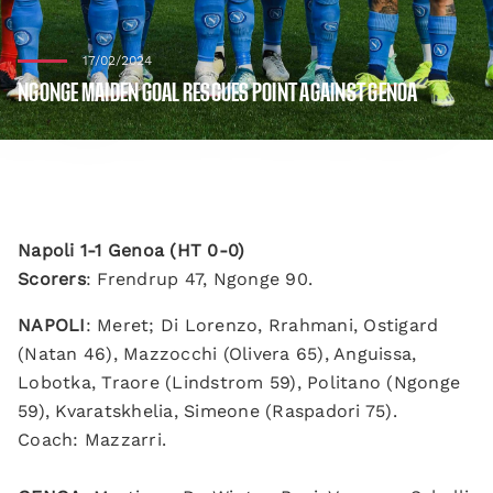
17/02/2024
NGONGE MAIDEN GOAL RESCUES POINT AGAINST GENOA
Napoli 1-1 Genoa (HT 0-0)
Scorers
: Frendrup 47, Ngonge 90.
NAPOLI
: Meret; Di Lorenzo, Rrahmani, Ostigard
(Natan 46), Mazzocchi (Olivera 65), Anguissa,
Lobotka, Traore (Lindstrom 59), Politano (Ngonge
59), Kvaratskhelia, Simeone (Raspadori 75).
Coach: Mazzarri.