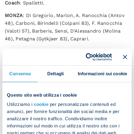
Coach
: Spalletti.
MONZA
: Di Gregorio, Marlon, A. Ranocchia (Antov
48), Carboni, Birindelli (Colpani 83), F. Ranocchia
(Valoti 57), Barberis, Sensi, D'Alessandro (Molina
46), Petagna (Gytkjaer 83), Caprari.
Coach
: Stroppa.
Referee
: Forneau (Rome).
Consenso
Dettagli
Informazioni sui cookie
Booked
: Caprari, Mario Rui.
Questo sito web utilizza i cookie
Utilizziamo i
cookie
per personalizzare contenuti ed
Kvaratskhelia hits his first of the day into the top
annunci, per fornire funzionalità dei social media e per
corner
analizzare il nostro traffico. Condividiamo inoltre
informazioni sul modo in cui utilizza il nostro sito con i
nostri partner che si occupano di analisi dei dati web,