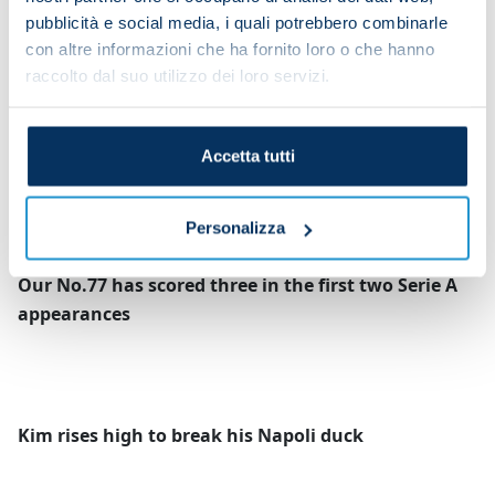
Kvara rejoices
pubblicità e social media, i quali potrebbero combinarle
con altre informazioni che ha fornito loro o che hanno
raccolto dal suo utilizzo dei loro servizi.
Osimhen fires home to make it 2-0
Accetta tutti
Kvara drills in our third
Personalizza
Our No.77 has scored three in the first two Serie A
appearances
Kim rises high to break his Napoli duck