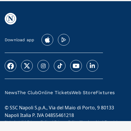
Download app
News
The Club
Online Tickets
Web Store
Fixtures
© SSC Napoli S.p.A., Via del Maio di Porto, 9 80133
Napoli Italia P. IVA 04855461218
Note legali
|
Privacy Policy
|
Privacy Policy Membership
|
Termini e
condizioni Membership Program