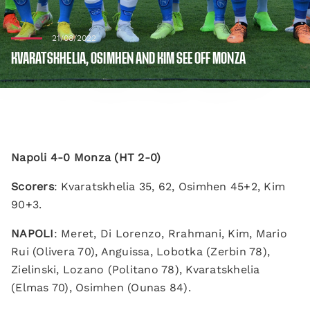
21/08/2022
KVARATSKHELIA, OSIMHEN AND KIM SEE OFF MONZA
Napoli 4-0 Monza (HT 2-0)
Scorers
: Kvaratskhelia 35, 62, Osimhen 45+2, Kim
90+3.
NAPOLI
: Meret, Di Lorenzo, Rrahmani, Kim, Mario
Rui (Olivera 70), Anguissa, Lobotka (Zerbin 78),
Zielinski, Lozano (Politano 78), Kvaratskhelia
(Elmas 70), Osimhen (Ounas 84).