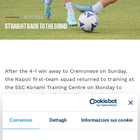
10/10/2022
STRAIGHT BACK TO THE GRIND
After the 4-1 win away to Cremonese on Sunday,
the Napoli first-team squad returned to training at
the SSC Konami Training Centre on Monday to
begin preparations for the Champions League
clash with Ajax on Wednesday.
Consenso
Dettagli
Informazioni sui cookie
Activation work in the gym was the first task of the
day. The squad was then split in two, with those