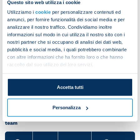
Questo sito web utilizza i cookie
who started on Sunday at the Stadio Zini
Utilizziamo i
cookie
per personalizzare contenuti ed
undergoing recovery work. The other members of
annunci, per fornire funzionalità dei social media e per
the squad did strength work, possession-based
analizzare il nostro traffico. Condividiamo inoltre
drills and played in a small-sided match.
informazioni sul modo in cui utilizza il nostro sito con i
nostri partner che si occupano di analisi dei dati web,
pubblicità e social media, i quali potrebbero combinarle
Victor Osimhen was in full training, while Amir
con altre informazioni che ha fornito loro o che hanno
raccolto dal suo utilizzo dei loro servizi.
Rrahmani underwent physio ahead of medical tests
on Tuesday.
Accetta tutti
Personalizza
Share the article with your friends and support the
team