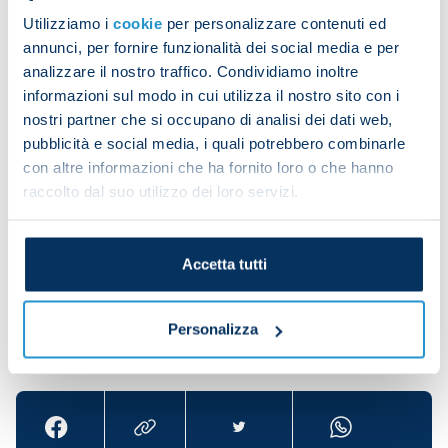
Utilizziamo i
cookie
per personalizzare contenuti ed
annunci, per fornire funzionalità dei social media e per
Speed drills and technical and tactical work were
analizzare il nostro traffico. Condividiamo inoltre
also on the agenda.
informazioni sul modo in cui utilizza il nostro sito con i
nostri partner che si occupano di analisi dei dati web,
pubblicità e social media, i quali potrebbero combinarle
Mathias Olivera trained individually on the pitch.
con altre informazioni che ha fornito loro o che hanno
raccolto dal suo utilizzo dei loro servizi.
Accetta tutti
Personalizza
Share the article with your friends and support the
team