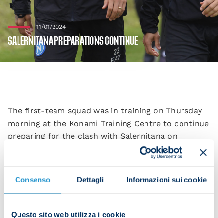
11/01/2024
SALERNITANA PREPARATIONS CONTINUE
The first-team squad was in training on Thursday
morning at the Konami Training Centre to continue
preparing for the clash with Salernitana on
Saturday at the Stadio Maradona at 15:00 CET.
Consenso
Dettagli
Informazioni sui cookie
The players worked hard on pitch two, kicking off
with warm-ups and rondos.
Questo sito web utilizza i cookie