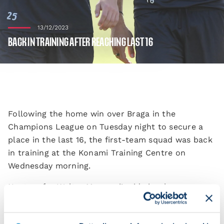
13/12/2023
BACK IN TRAINING AFTER REACHING LAST 16
Following the home win over Braga in the
Champions League on Tuesday night to secure a
place in the last 16, the first-team squad was back
in training at the Konami Training Centre on
Wednesday morning.
Next up for Walter Mazzarri’s side is a home game
against Cagliari at the Stadio Maradona at 18:00
CET on Saturday in Serie A Week 15.