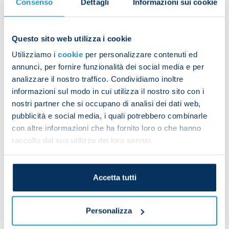
Consenso
Dettagli
Informazioni sui cookie
The squad was split into two groups for training.
Questo sito web utilizza i cookie
Those who started against Braga had a recovery
Utilizziamo i
cookie
per personalizzare contenuti ed
session.
annunci, per fornire funzionalità dei social media e per
analizzare il nostro traffico. Condividiamo inoltre
informazioni sul modo in cui utilizza il nostro sito con i
The other players were involved in a training match
nostri partner che si occupano di analisi dei dati web,
on pitch one featuring some players from the
pubblicità e social media, i quali potrebbero combinarle
Primavera side.
con altre informazioni che ha fornito loro o che hanno
raccolto dal suo utilizzo dei loro servizi.
Mario Rui trained individually on the pitch. Mathias
Olivera had physio and trained separately in the
gym. Leo Ostigard was not in training due to a light
Accetta tutti
bout of flu.
Personalizza