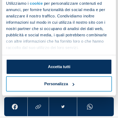
Utilizziamo i
cookie
per personalizzare contenuti ed
and did some set-piece practice.
annunci, per fornire funzionalità dei social media e per
analizzare il nostro traffico. Condividiamo inoltre
informazioni sul modo in cui utilizza il nostro sito con i
Diego Demme trained individually out on the pitch
nostri partner che si occupano di analisi dei dati web,
while Victor Osimhen underwent physio. Hirving
pubblicità e social media, i quali potrebbero combinarle
Lozano followed his own individual programme in
con altre informazioni che ha fornito loro o che hanno
raccolto dal suo utilizzo dei loro servizi.
the gym and on the pitch in the afternoon.
Accetta tutti
Personalizza
Share the article with your friends and support the
team