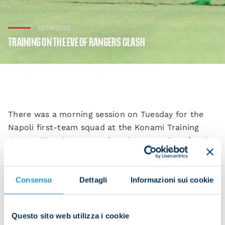
13/09/2022
TRAINING ON THE EVE OF RANGERS CLASH
There was a morning session on Tuesday for the
Napoli first-team squad at the Konami Training
Centre. The players continued preparations for the
meeting with Rangers in Glasgow on Champions
League Matchday 2 at 21:00 CEST on Wednesday.
Consenso
Dettagli
Informazioni sui cookie
After some activation drills and rondos, the players
Questo sito web utilizza i cookie
worked on tactics, played in a small-sided game