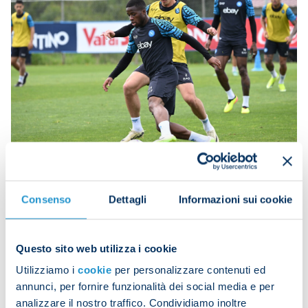
Activations and strength work in the gym were the
Consenso
Dettagli
Informazioni sui cookie
first item on the agenda.
The players then moved out on to pitch one where
Questo sito web utilizza i cookie
they took part in technical drills and played out a
Utilizziamo i
cookie
per personalizzare contenuti ed
small-sided match.
annunci, per fornire funzionalità dei social media e per
analizzare il nostro traffico. Condividiamo inoltre