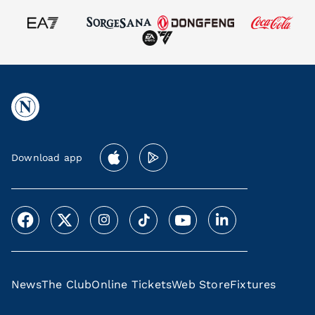
Download app
News
The Club
Online Tickets
Web Store
Fixtures