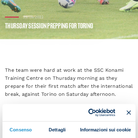
29/09/2022
THURSDAY SESSION PREPPING FOR TORINO
The team were hard at work at the SSC Konami
Training Centre on Thursday morning as they
prepare for their first match after the international
break, against Torino on Saturday afternoon.
Starting with a warm-up and some rondos, the
squad then moved on to tactical drills, possession
Consenso
Dettagli
Informazioni sui cookie
work and set-piece practice.