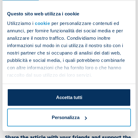
Questo sito web utilizza i cookie
Utilizziamo i
cookie
per personalizzare contenuti ed
Matteo Politano trained separately for part of the
annunci, per fornire funzionalità dei social media e per
workout then joined in with the others.
analizzare il nostro traffico. Condividiamo inoltre
Victor Osimhen followed a personalised
informazioni sul modo in cui utilizza il nostro sito con i
programme in the gym and on the pitch.
nostri partner che si occupano di analisi dei dati web,
pubblicità e social media, i quali potrebbero combinarle
con altre informazioni che ha fornito loro o che hanno
raccolto dal suo utilizzo dei loro servizi.
Mario Rui, Kim Minjae, Leo Ostigard, Mathias
Olivera and Amir Rrahmani have now returned
from international duty.
Accetta tutti
Personalizza
Share the article with your friends and support the