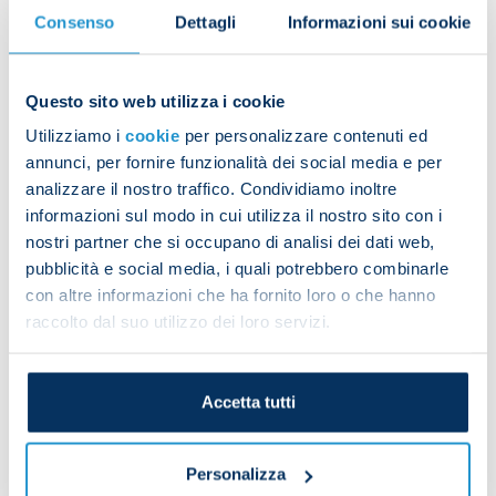
The lads worked on pitch one, starting the session
Consenso
Dettagli
Informazioni sui cookie
off with a warm-up and possession-based drills.
Questo sito web utilizza i cookie
The group then worked on their fitness before
Utilizziamo i
cookie
per personalizzare contenuti ed
wrapping up the session with a match on a small
annunci, per fornire funzionalità dei social media e per
analizzare il nostro traffico. Condividiamo inoltre
pitch.
informazioni sul modo in cui utilizza il nostro sito con i
nostri partner che si occupano di analisi dei dati web,
pubblicità e social media, i quali potrebbero combinarle
Natan trained with the group for the first part of
con altre informazioni che ha fornito loro o che hanno
the session and then followed a personalised
raccolto dal suo utilizzo dei loro servizi.
training schedule. Alex Meret had physiotherapy
and worked individually on the pitch.
Accetta tutti
Mathias Olivera also did individual training on the
pitch.
Personalizza