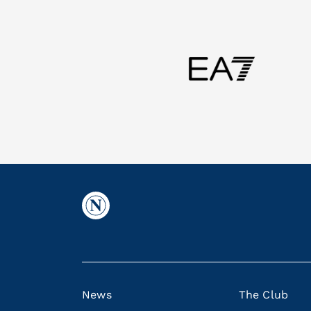
News
The Club