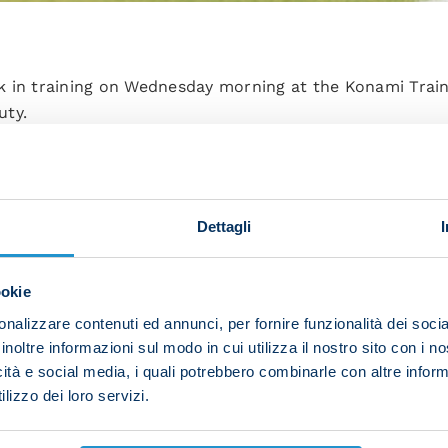
k in training on Wednesday morning at the Konami Train
uty.
ion work in the gym before the players headed out to pi
sided game.
Dettagli
ookie
ally on the pitch, while Khvicha Kvaratskhelia was in ful
nalizzare contenuti ed annunci, per fornire funzionalità dei socia
inoltre informazioni sul modo in cui utilizza il nostro sito con i 
icità e social media, i quali potrebbero combinarle con altre inform
it during the course of the morning when Lorenzo Insign
lizzo dei loro servizi.
es.