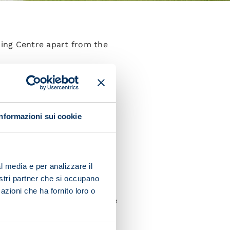
ing Centre apart from the
tch one for aerobics, ball
Informazioni sui cookie
l training.
l media e per analizzare il
nostri partner che si occupano
azioni che ha fornito loro o
e arrived for a chat with the