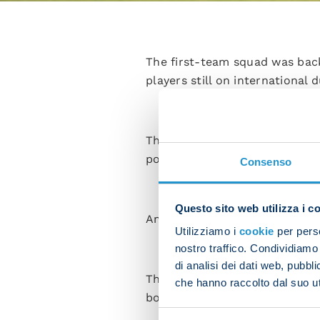
The first-team squad was bac
players still on international d
The session began with activat
possession drills and a small-
Consenso
Questo sito web utilizza i c
Amir Rrahmani trained individu
Utilizziamo i
cookie
per perso
nostro traffico. Condividiamo 
di analisi dei dati web, pubbl
There was also a pleasant vis
che hanno raccolto dal suo uti
boss and his former team-mat