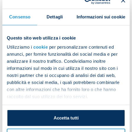
rondo drills, tactical exercises and dead ball
scenarios.
Consenso
Dettagli
Informazioni sui cookie
Diego Demme took part in the whole session while
Questo sito web utilizza i cookie
Bartosz Bereszynski followed a custom
Utilizziamo i
cookie
per personalizzare contenuti ed
programme. Victor Osimhen, who'd just got back
annunci, per fornire funzionalità dei social media e per
from international duty with Nigeria, suffered a
analizzare il nostro traffico. Condividiamo inoltre
minor niggle to his abductor muscle and will be
informazioni sul modo in cui utilizza il nostro sito con i
evaluated next week.
nostri partner che si occupano di analisi dei dati web,
pubblicità e social media, i quali potrebbero combinarle
con altre informazioni che ha fornito loro o che hanno
raccolto dal suo utilizzo dei loro servizi.
Frank Anguissa took part in the full group session
having also returned from international duty.
Accetta tutti