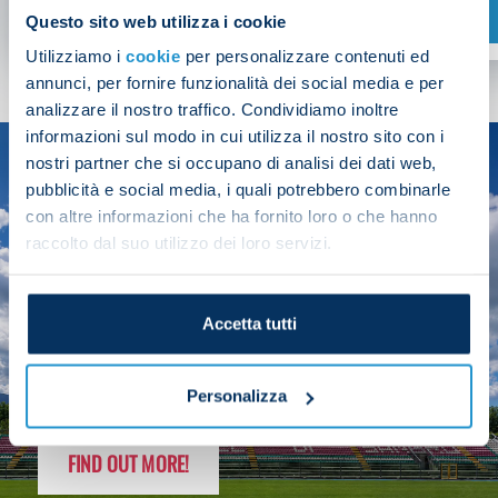
SHOP NOW
Questo sito web utilizza i cookie
Utilizziamo i
cookie
per personalizzare contenuti ed
annunci, per fornire funzionalità dei social media e per
analizzare il nostro traffico. Condividiamo inoltre
informazioni sul modo in cui utilizza il nostro sito con i
nostri partner che si occupano di analisi dei dati web,
SEASON
pubblicità e social media, i quali potrebbero combinarle
2025/26
con altre informazioni che ha fornito loro o che hanno
raccolto dal suo utilizzo dei loro servizi.
Accetta tutti
FOLLOW THE CHAMPS' JOURNEY
Personalizza
FIND OUT MORE!