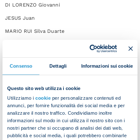
DI LORENZO Giovanni
JESUS Juan
MARIO RUI Silva Duarte
MINJAE Kim
OLIVERA Mathias
Consenso
Dettagli
Informazioni sui cookie
OSTIGARD Leo
ZANOLI Alessandro
Questo sito web utilizza i cookie
ZEDADKA Karim
Utilizziamo i
cookie
per personalizzare contenuti ed
annunci, per fornire funzionalità dei social media e per
ANGUISSA Frank
analizzare il nostro traffico. Condividiamo inoltre
informazioni sul modo in cui utilizza il nostro sito con i
DEMME Diego
nostri partner che si occupano di analisi dei dati web,
pubblicità e social media, i quali potrebbero combinarle
ELMAS Elif