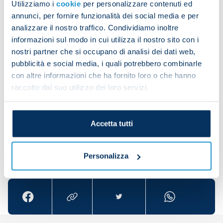
Utilizziamo i
cookie
per personalizzare contenuti ed
Mario Rui and Giovanni Di Lorenzo had a warm-
annunci, per fornire funzionalità dei social media e per
down in the swimming pool. Akim Zedadka, Adam
analizzare il nostro traffico. Condividiamo inoltre
Ounas and Giuseppe Ambrosino worked individually
informazioni sul modo in cui utilizza il nostro sito con i
in the gym, while Matteo Politano underwent
nostri partner che si occupano di analisi dei dati web,
pubblicità e social media, i quali potrebbero combinarle
physio.
con altre informazioni che ha fornito loro o che hanno
raccolto dal suo utilizzo dei loro servizi.
Accetta tutti
Share the article with your friends and support the
Personalizza
team