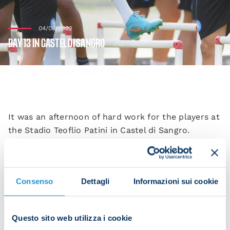
04/08/2022
DAY 13 IN CASTEL DI SANGRO
It was an afternoon of hard work for the players at
the Stadio Teoflio Patini in Castel di Sangro.
After some activations in the gym and on the pitch,
Consenso
Dettagli
Informazioni sui cookie
attacking combination play, football tennis and a
small-sided game were all on the agenda.
Questo sito web utilizza i cookie