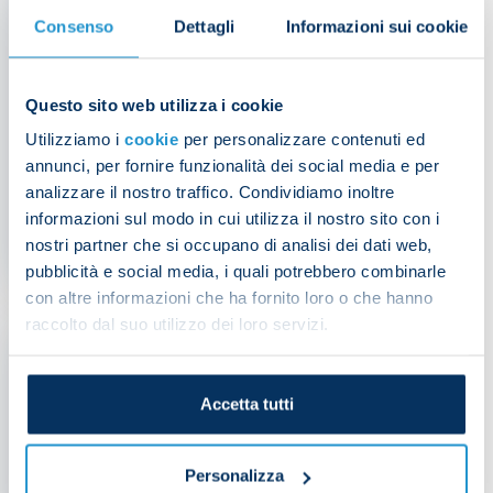
Consenso
Dettagli
Informazioni sui cookie
Questo sito web utilizza i cookie
Utilizziamo i
cookie
per personalizzare contenuti ed
De Bruyne medical update
annunci, per fornire funzionalità dei social media e per
analizzare il nostro traffico. Condividiamo inoltre
informazioni sul modo in cui utilizza il nostro sito con i
nostri partner che si occupano di analisi dei dati web,
NEWS
| 27/10/2025
pubblicità e social media, i quali potrebbero combinarle
con altre informazioni che ha fornito loro o che hanno
raccolto dal suo utilizzo dei loro servizi.
Accetta tutti
Personalizza