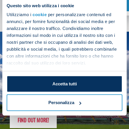
SHOP NOW
Questo sito web utilizza i cookie
Utilizziamo i
cookie
per personalizzare contenuti ed
annunci, per fornire funzionalità dei social media e per
analizzare il nostro traffico. Condividiamo inoltre
informazioni sul modo in cui utilizza il nostro sito con i
nostri partner che si occupano di analisi dei dati web,
SEASON
pubblicità e social media, i quali potrebbero combinarle
2025/26
con altre informazioni che ha fornito loro o che hanno
raccolto dal suo utilizzo dei loro servizi.
Accetta tutti
FOLLOW THE CHAMPS' JOURNEY
Personalizza
FIND OUT MORE!