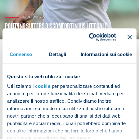
03/08/2022
POLITANO SUFFERS DISCOMFORT IN HIS LEFT CALF
Consenso
Dettagli
Informazioni sui cookie
Matteo Politano was forced to retire from Napoli’s
Questo sito web utilizza i cookie
3-1 win against Girona midway through the first
Utilizziamo i
cookie
per personalizzare contenuti ed
half as he was experiencing some pain in his left
annunci, per fornire funzionalità dei social media e per
calf.
analizzare il nostro traffico. Condividiamo inoltre
informazioni sul modo in cui utilizza il nostro sito con i
nostri partner che si occupano di analisi dei dati web,
pubblicità e social media, i quali potrebbero combinarle
Share the article with your friends and support the
con altre informazioni che ha fornito loro o che hanno
team
raccolto dal suo utilizzo dei loro servizi.