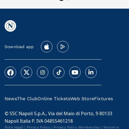
Download app
News
The Club
Online Tickets
Web Store
Fixtures
© SSC Napoli S.p.A., Via del Maio di Porto, 9 80133
Napoli Italia P. IVA 04855461218
Note legali
|
Privacy Policy
|
Privacy Policy Membership
|
Termini e