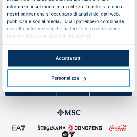
"We must recapture our strength as a group and
informazioni sul modo in cui utilizza il nostro sito con i
honour this jersey we wear. We must work harder
nostri partner che si occupano di analisi dei dati web,
pubblicità e social media, i quali potrebbero combinarle
and rediscover our quality because we still want to
con altre informazioni che ha fornito loro o che hanno
win and achieve great things this season."
raccolto dal suo utilizzo dei loro servizi.
Accetta tutti
Share the article with your friends and support the
team
Personalizza