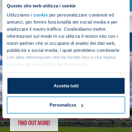
SHOP NOW
Questo sito web utilizza i cookie
Utilizziamo i
cookie
per personalizzare contenuti ed
annunci, per fornire funzionalità dei social media e per
analizzare il nostro traffico. Condividiamo inoltre
informazioni sul modo in cui utilizza il nostro sito con i
nostri partner che si occupano di analisi dei dati web,
SEASON
pubblicità e social media, i quali potrebbero combinarle
2025/26
con altre informazioni che ha fornito loro o che hanno
raccolto dal suo utilizzo dei loro servizi.
Accetta tutti
FOLLOW THE CHAMPS' JOURNEY
Personalizza
FIND OUT MORE!