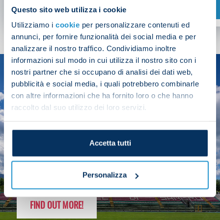
SHOP NOW
Questo sito web utilizza i cookie
Utilizziamo i
cookie
per personalizzare contenuti ed
annunci, per fornire funzionalità dei social media e per
analizzare il nostro traffico. Condividiamo inoltre
informazioni sul modo in cui utilizza il nostro sito con i
nostri partner che si occupano di analisi dei dati web,
SEASON
pubblicità e social media, i quali potrebbero combinarle
2025/26
con altre informazioni che ha fornito loro o che hanno
raccolto dal suo utilizzo dei loro servizi.
Accetta tutti
FOLLOW THE CHAMPS' JOURNEY
Personalizza
FIND OUT MORE!