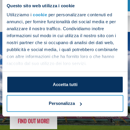
SHOP NOW
Questo sito web utilizza i cookie
Utilizziamo i
cookie
per personalizzare contenuti ed
annunci, per fornire funzionalità dei social media e per
analizzare il nostro traffico. Condividiamo inoltre
informazioni sul modo in cui utilizza il nostro sito con i
nostri partner che si occupano di analisi dei dati web,
SEASON
pubblicità e social media, i quali potrebbero combinarle
2025/26
con altre informazioni che ha fornito loro o che hanno
raccolto dal suo utilizzo dei loro servizi.
Accetta tutti
FOLLOW THE CHAMPS' JOURNEY
Personalizza
FIND OUT MORE!