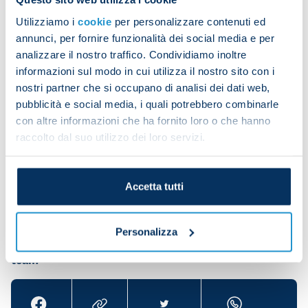
Na
Utilizziamo i
Date
cookie
Referee
per personalizzare contenuti ed
Team
Opponent
H/A
Go
annunci, per fornire funzionalità dei social media e per
analizzare il nostro traffico. Condividiamo inoltre
Antonio
30/04/2022
Napoli
Sassuolo
H
6
informazioni sul modo in cui utilizza il nostro sito con i
Rapuano
nostri partner che si occupano di analisi dei dati web,
pubblicità e social media, i quali potrebbero combinarle
Antonio
29/10/2022
Napoli
Sassuolo
H
4
con altre informazioni che ha fornito loro o che hanno
Rapuano
raccolto dal suo utilizzo dei loro servizi.
Antonio
02/04/2023
Napoli
Milan
H
0
Rapuano
Accetta tutti
Personalizza
Share the article with your friends and support the
team