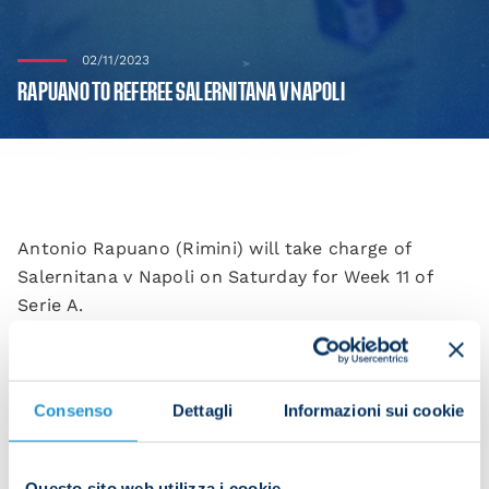
02/11/2023
RAPUANO TO REFEREE SALERNITANA V NAPOLI
Antonio Rapuano (Rimini) will take charge of
Salernitana v Napoli on Saturday for Week 11 of
Serie A.
Assistants: Liberti, Colarossi
Fourth official: Camplone
VAR: Valeri, Longo
Consenso
Dettagli
Informazioni sui cookie
Rapuano’s history with the Azzurri:
Questo sito web utilizza i cookie