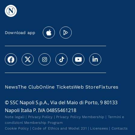
Download app
News
The Club
Online Tickets
Web Store
Fixtures
© SSC Napoli S.p.A., Via del Maio di Porto, 9 80133
Napoli Italia P. IVA 04855461218
Note legali
|
Privacy Policy
|
Privacy Policy Membership
|
Termini e
condizioni Membership Program
Cookie Policy
|
Code of Ethics and Model 231
|
Licensees
|
Contacts