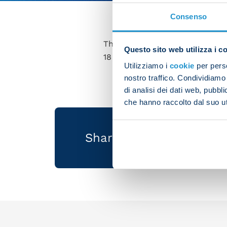
Consenso
The Lega Serie A has confirmed
Questo sito web utilizza i c
18:30 CEST on Sunday 4 June 
Utilizziamo i
cookie
per perso
nostro traffico. Condividiamo 
di analisi dei dati web, pubbl
che hanno raccolto dal suo uti
Share the article with 