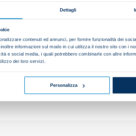
Dettagli
 that Napoli’s final fixture of the Scudetto-winning 202
ookie
against Sampdoria at the Stadio Maradona.
nalizzare contenuti ed annunci, per fornire funzionalità dei socia
inoltre informazioni sul modo in cui utilizza il nostro sito con i 
icità e social media, i quali potrebbero combinarle con altre inform
lizzo dei loro servizi.
your friends and support the team
Personalizza