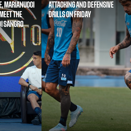
E, MARIANUCCI
ATTACKING AND DEFENSIVE
MEET THE
DRILLS ON FRIDAY
DI SANGRO