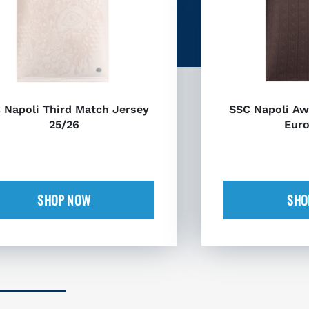
 Napoli Third Match Jersey
SSC Napoli Aw
25/26
Euro
SHOP NOW
SHO