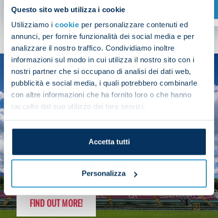
SHOP NOW
Questo sito web utilizza i cookie
Utilizziamo i
cookie
per personalizzare contenuti ed
annunci, per fornire funzionalità dei social media e per
analizzare il nostro traffico. Condividiamo inoltre
informazioni sul modo in cui utilizza il nostro sito con i
nostri partner che si occupano di analisi dei dati web,
SEASON
pubblicità e social media, i quali potrebbero combinarle
2025/26
con altre informazioni che ha fornito loro o che hanno
raccolto dal suo utilizzo dei loro servizi.
Accetta tutti
FOLLOW THE CHAMPS' JOURNEY
Personalizza
FIND OUT MORE!