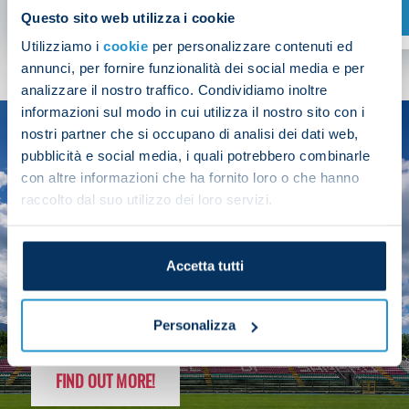
SHOP NOW
Questo sito web utilizza i cookie
Utilizziamo i
cookie
per personalizzare contenuti ed
annunci, per fornire funzionalità dei social media e per
analizzare il nostro traffico. Condividiamo inoltre
informazioni sul modo in cui utilizza il nostro sito con i
nostri partner che si occupano di analisi dei dati web,
SEASON
pubblicità e social media, i quali potrebbero combinarle
2025/26
con altre informazioni che ha fornito loro o che hanno
raccolto dal suo utilizzo dei loro servizi.
Accetta tutti
FOLLOW THE CHAMPS' JOURNEY
Personalizza
FIND OUT MORE!