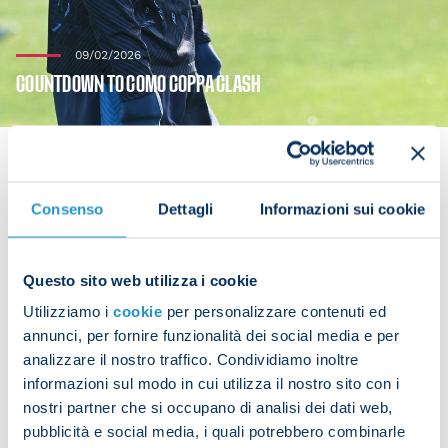
09/02/2026
COUNTDOWN TO COMO COPPA CLASH
Consenso
Dettagli
Informazioni sui cookie
The Azzurri had a morning session on Monday as
they prepare for their Coppa Italia quarter-final
against Como.
Questo sito web utilizza i cookie
Utilizziamo i
cookie
per personalizzare contenuti ed
The team followed some warm-up work with drills
annunci, per fornire funzionalità dei social media e per
on technique and tactics ahead of Tuesday's
analizzare il nostro traffico. Condividiamo inoltre
encounter at the Maradona.
informazioni sul modo in cui utilizza il nostro sito con i
nostri partner che si occupano di analisi dei dati web,
pubblicità e social media, i quali potrebbero combinarle