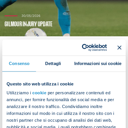
30/05/2026
GILMOUR INJURY UPDATE
Consenso
Dettagli
Informazioni sui cookie
After picking up an injury during Scotland's friendly
match against Curacao, Billy Gilmour underwent
diagnostic tests which revealed a Grade II knee
Questo sito web utilizza i cookie
sprain. Sadly, the midfielder will not be able to
Utilizziamo i
cookie
per personalizzare contenuti ed
take part in the World Cup.
annunci, per fornire funzionalità dei social media e per
analizzare il nostro traffico. Condividiamo inoltre
We're right behind you Billy, wishing you a speedy
informazioni sul modo in cui utilizza il nostro sito con i
recovery!
nostri partner che si occupano di analisi dei dati web,
pubblicità e social media, i quali potrebbero combinarle