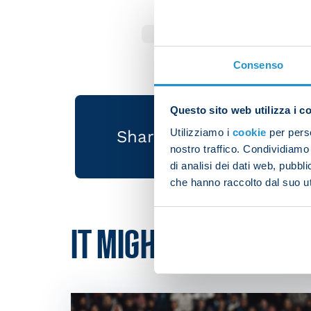
Gutierrez
Consenso
Questo sito web utilizza i c
Utilizziamo i
cookie
per perso
Share the article with 
nostro traffico. Condividiamo 
di analisi dei dati web, pubbl
che hanno raccolto dal suo uti
IT MIGHT ALSO INTER