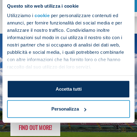
SHOP NOW
Questo sito web utilizza i cookie
Utilizziamo i
cookie
per personalizzare contenuti ed
annunci, per fornire funzionalità dei social media e per
analizzare il nostro traffico. Condividiamo inoltre
informazioni sul modo in cui utilizza il nostro sito con i
nostri partner che si occupano di analisi dei dati web,
SEASON
pubblicità e social media, i quali potrebbero combinarle
2025/26
con altre informazioni che ha fornito loro o che hanno
raccolto dal suo utilizzo dei loro servizi.
Accetta tutti
FOLLOW THE CHAMPS' JOURNEY
Personalizza
FIND OUT MORE!