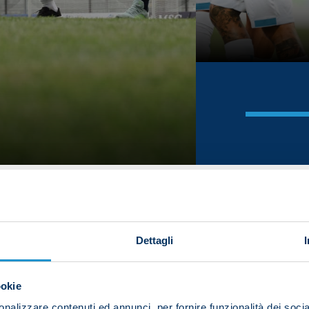
Dettagli
ookie
nalizzare contenuti ed annunci, per fornire funzionalità dei socia