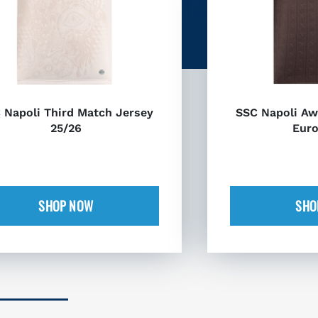
 Napoli Third Match Jersey
SSC Napoli Aw
25/26
Euro
SHOP NOW
SHO