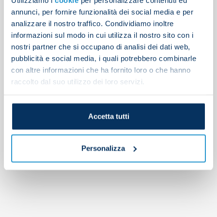
Search
annunci, per fornire funzionalità dei social media e per
analizzare il nostro traffico. Condividiamo inoltre
Articoli recenti
informazioni sul modo in cui utilizza il nostro sito con i
nostri partner che si occupano di analisi dei dati web,
Attacking and defensive drills on Friday
pubblicità e social media, i quali potrebbero combinarle
Latest from training
con altre informazioni che ha fornito loro o che hanno
Napoli 2-1 Osasuna
raccolto dal suo utilizzo dei loro servizi.
Gutierrez completes Bayer Leverkusen transfer
Afternoon training report
Accetta tutti
Commenti recenti
Personalizza
No comments to show.