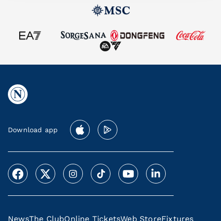
Download app
News
The Club
Online Tickets
Web Store
Fixtures