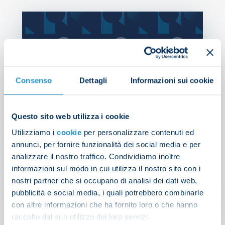
Consenso
Dettagli
Informazioni sui cookie
Questo sito web utilizza i cookie
Utilizziamo i
cookie
per personalizzare contenuti ed
Serie A | Mariani to officiate
annunci, per fornire funzionalità dei social media e per
Napoli v Inter
analizzare il nostro traffico. Condividiamo inoltre
informazioni sul modo in cui utilizza il nostro sito con i
nostri partner che si occupano di analisi dei dati web,
NEWS
| 22/10/2025
pubblicità e social media, i quali potrebbero combinarle
con altre informazioni che ha fornito loro o che hanno
raccolto dal suo utilizzo dei loro servizi.