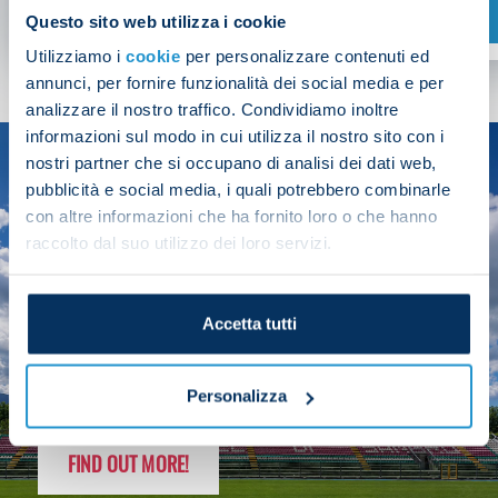
SHOP NOW
Questo sito web utilizza i cookie
Utilizziamo i
cookie
per personalizzare contenuti ed
annunci, per fornire funzionalità dei social media e per
analizzare il nostro traffico. Condividiamo inoltre
informazioni sul modo in cui utilizza il nostro sito con i
nostri partner che si occupano di analisi dei dati web,
SEASON
pubblicità e social media, i quali potrebbero combinarle
2025/26
con altre informazioni che ha fornito loro o che hanno
raccolto dal suo utilizzo dei loro servizi.
Accetta tutti
FOLLOW THE CHAMPS' JOURNEY
Personalizza
FIND OUT MORE!