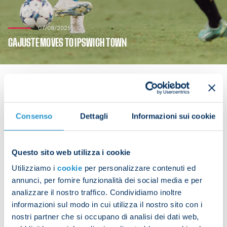
07/08/2025
CAJUSTE MOVES TO IPSWICH TOWN
SSC Napoli can confirm that Jens Cajuste has
Consenso
Dettagli
Informazioni sui cookie
joined Ipswich Town on loan with an obligation to
buy if certain conditions are met.
Questo sito web utilizza i cookie
Everyone at the club wishes Jens all the best for
Utilizziamo i
cookie
per personalizzare contenuti ed
the future.
annunci, per fornire funzionalità dei social media e per
analizzare il nostro traffico. Condividiamo inoltre
informazioni sul modo in cui utilizza il nostro sito con i
Cajuste
nostri partner che si occupano di analisi dei dati web,