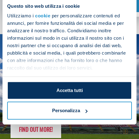
SHOP NOW
Questo sito web utilizza i cookie
Utilizziamo i
cookie
per personalizzare contenuti ed
annunci, per fornire funzionalità dei social media e per
analizzare il nostro traffico. Condividiamo inoltre
informazioni sul modo in cui utilizza il nostro sito con i
nostri partner che si occupano di analisi dei dati web,
SEASON
pubblicità e social media, i quali potrebbero combinarle
2025/26
con altre informazioni che ha fornito loro o che hanno
raccolto dal suo utilizzo dei loro servizi.
Accetta tutti
FOLLOW THE CHAMPS' JOURNEY
Personalizza
FIND OUT MORE!