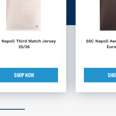
 Napoli Third Match Jersey
SSC Napoli Aw
25/26
Euro
SHOP NOW
SHO