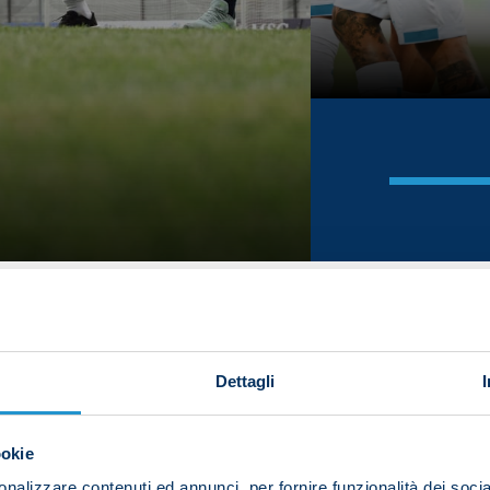
Dettagli
ookie
nalizzare contenuti ed annunci, per fornire funzionalità dei socia