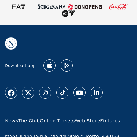
Download app
News
The Club
Online Tickets
Web Store
Fixtures
© SSC Napoli S.p.A., Via del Maio di Porto, 9 80133