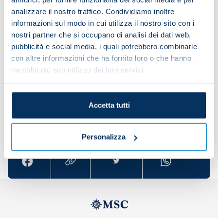
Liverpool had an off game; it's just that we were
analizzare il nostro traffico. Condividiamo inoltre
extraordinary today.
informazioni sul modo in cui utilizza il nostro sito con i
“Now we must quickly turn our attentions to the
nostri partner che si occupano di analisi dei dati web,
pubblicità e social media, i quali potrebbero combinarle
next one. It's only the first group game and we still
con altre informazioni che ha fornito loro o che hanno
have a long way to go to qualify for the knockout
raccolto dal suo utilizzo dei loro servizi.
stages.”
Accetta tutti
Share the article with your friends and support the
team
Personalizza