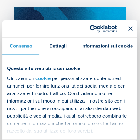
Consenso
Dettagli
Informazioni sui cookie
Questo sito web utilizza i cookie
Utilizziamo i
cookie
per personalizzare contenuti ed
annunci, per fornire funzionalità dei social media e per
Colombo appointed for
analizzare il nostro traffico. Condividiamo inoltre
Napoli v Lazio
informazioni sul modo in cui utilizza il nostro sito con i
nostri partner che si occupano di analisi dei dati web,
pubblicità e social media, i quali potrebbero combinarle
NEWS
| 06/12/2024
con altre informazioni che ha fornito loro o che hanno
raccolto dal suo utilizzo dei loro servizi.