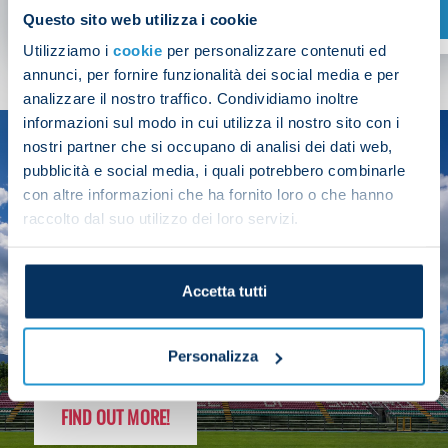
SHOP NOW
Questo sito web utilizza i cookie
Utilizziamo i
cookie
per personalizzare contenuti ed
annunci, per fornire funzionalità dei social media e per
analizzare il nostro traffico. Condividiamo inoltre
informazioni sul modo in cui utilizza il nostro sito con i
nostri partner che si occupano di analisi dei dati web,
SEASON
pubblicità e social media, i quali potrebbero combinarle
2025/26
con altre informazioni che ha fornito loro o che hanno
raccolto dal suo utilizzo dei loro servizi.
Accetta tutti
FOLLOW THE CHAMPS' JOURNEY
Personalizza
FIND OUT MORE!