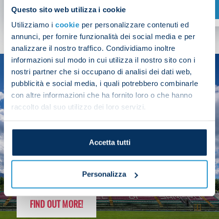
SHOP NOW
Questo sito web utilizza i cookie
Utilizziamo i
cookie
per personalizzare contenuti ed
annunci, per fornire funzionalità dei social media e per
analizzare il nostro traffico. Condividiamo inoltre
informazioni sul modo in cui utilizza il nostro sito con i
nostri partner che si occupano di analisi dei dati web,
SEASON
pubblicità e social media, i quali potrebbero combinarle
2025/26
con altre informazioni che ha fornito loro o che hanno
raccolto dal suo utilizzo dei loro servizi.
Accetta tutti
FOLLOW THE CHAMPS' JOURNEY
Personalizza
FIND OUT MORE!