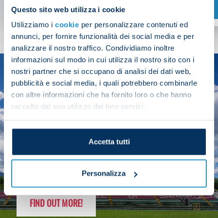
SHOP NOW
Questo sito web utilizza i cookie
Utilizziamo i
cookie
per personalizzare contenuti ed
annunci, per fornire funzionalità dei social media e per
analizzare il nostro traffico. Condividiamo inoltre
informazioni sul modo in cui utilizza il nostro sito con i
nostri partner che si occupano di analisi dei dati web,
SEASON
pubblicità e social media, i quali potrebbero combinarle
2025/26
con altre informazioni che ha fornito loro o che hanno
raccolto dal suo utilizzo dei loro servizi.
Accetta tutti
FOLLOW THE CHAMPS' JOURNEY
Personalizza
FIND OUT MORE!