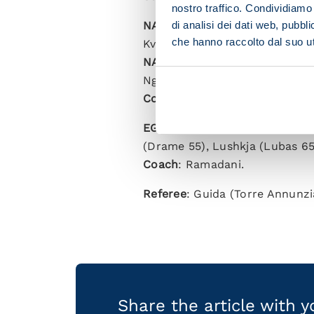
nostro traffico. Condividiamo 
di analisi dei dati web, pubbl
NAPOLI (first half)
: Meret; Di
che hanno raccolto dal suo uti
Kvaratskhelia, Cheddira.
NAPOLI (second half)
: Caprile
Ngonge, Raspadori, Simeone.
Coach
: Conte.
EGNATIA
: Dabjani, Xhemajli, A
(Drame 55), Lushkja (Lubas 65
Coach
: Ramadani.
Referee
: Guida (Torre Annunzi
Share the article with 