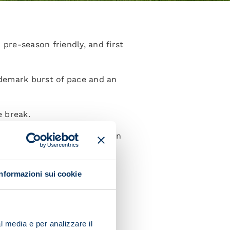
 pre-season friendly, and first
ademark burst of pace and an
e break.
of the second half and within
d effort.
Informazioni sui cookie
e in town.
l media e per analizzare il