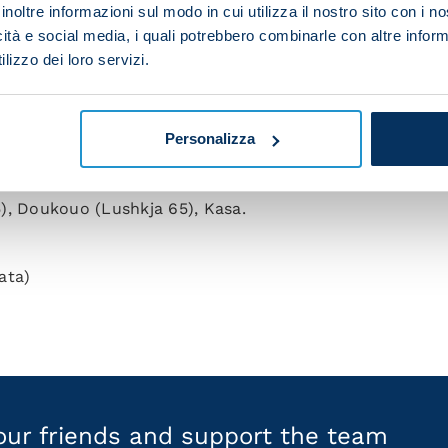
inoltre informazioni sul modo in cui utilizza il nostro sito con i 
icità e social media, i quali potrebbero combinarle con altre inform
 Lorenzo, Buongiorno, Natan, Mazzocchi, Anguissa, Lobot
lizzo dei loro servizi.
, Marin, Buongiorno, Juan Jesus, Zerbin, Folorunsho, Iac
Personalizza
liyev, Malota (Rama 55), Fangaj (Ahemetaj 55), Zejnullai,
), Doukouo (Lushkja 65), Kasa.
ata)
your friends and support the team