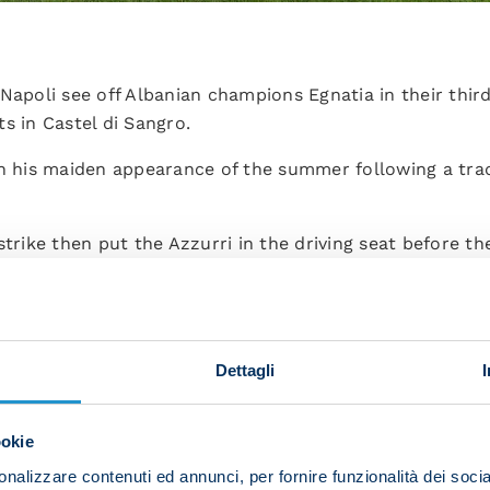
Napoli see off Albanian champions Egnatia in their third
s in Castel di Sangro.
in his maiden appearance of the summer following a tr
strike then put the Azzurri in the driving seat before th
ire line-up except Alessandro Buongiorno at the start 
Giovanni Simeone made it 3-0.
oreline midway through the half with a delightful dinke
Dettagli
tion at the Stadio Patini on Wednesday when Brest will b
ookie
nalizzare contenuti ed annunci, per fornire funzionalità dei socia
litano 29, Simeone 52, Ngonge 68.