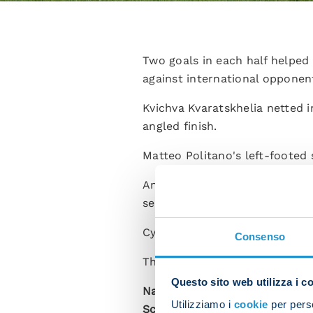
Two goals in each half helped 
against international opponent
Kvichva Kvaratskhelia netted 
angled finish.
Matteo Politano's left-footed 
Antonio Conte changed the ent
seven minutes of the restart 
Cyril Ngonge completed the sc
Consenso
The Azzurri will next be in ac
Questo sito web utilizza i c
Napoli 4-0 Egnatia (HT 2-0)
Utilizziamo i
cookie
per perso
Scorers
: Kvaratskhelia 22, Po