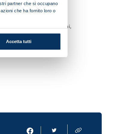
nostri partner che si occupano
azioni che ha fornito loro o
ka, Spinazzola, Politano,
carino (Cajuste 77), Mario Rui,
Accetta tutti
 Aleksi (Dulysse 55), Ndreca