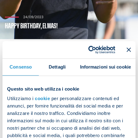
24/09/2023
HAPPY BIRTHDAY, ELMAS!
Consenso
Dettagli
Informazioni sui cookie
Eljif Elmas turns 24 years old today!
The Napoli midfielder was born in Skopje
Questo sito web utilizza i cookie
(Macedonia) on 24 September 1999.
Utilizziamo i
cookie
per personalizzare contenuti ed
Club president Aurelio De Laurentiis and everyone
annunci, per fornire funzionalità dei social media e per
at SSC Napoli sends the player their warmest
analizzare il nostro traffico. Condividiamo inoltre
wishes.
informazioni sul modo in cui utilizza il nostro sito con i
nostri partner che si occupano di analisi dei dati web,
pubblicità e social media, i quali potrebbero combinarle